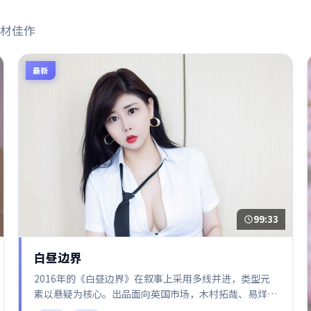
材佳作
最新
99:33
白昼边界
2016年的《白昼边界》在叙事上采用多线并进，类型元
素以悬疑为核心。出品面向英国市场，木村拓哉、易烊千
玺、廖凡所饰角色推动关键反转，结尾留白引发讨论。