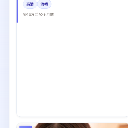
高清
流畅
辑强化了情绪曲线。
10万
92个月前