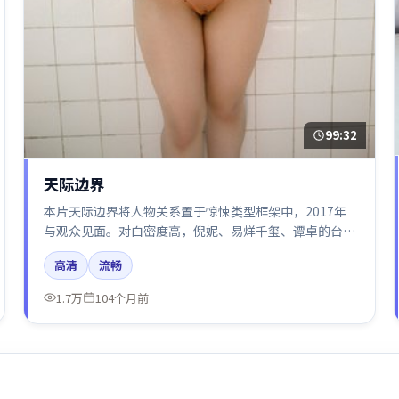
99:32
天际边界
本片天际边界将人物关系置于惊悚类型框架中，2017年
与观众见面。对白密度高，倪妮、易烊千玺、谭卓的台词
节奏值得关注；整体气质偏中国大陆都市与冷色调摄影。
高清
流畅
1.7万
104个月前