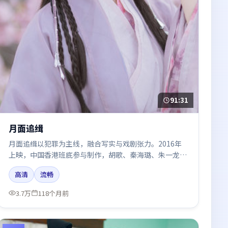
91:31
月面追缉
月面追缉以犯罪为主线，融合写实与戏剧张力。2016年
上映，中国香港班底参与制作，胡歌、秦海璐、朱一龙在
片中呈现细腻表演，影像风格统一，配乐与剪辑强化了情
高清
流畅
绪曲线。
3.7万
118个月前