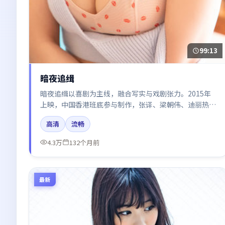
99:13
暗夜追缉
暗夜追缉以喜剧为主线，融合写实与戏剧张力。2015年
上映，中国香港班底参与制作，张译、梁朝伟、迪丽热
巴、谭卓在片中呈现细腻表演，影像风格统一，配乐与剪
高清
流畅
辑强化了情绪曲线。
4.3万
132个月前
最新