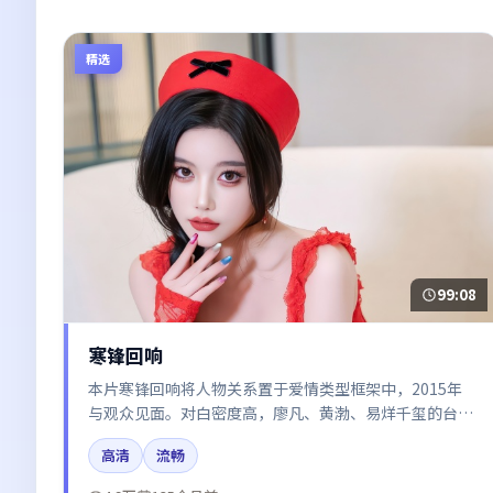
精选
99:08
寒锋回响
本片寒锋回响将人物关系置于爱情类型框架中，2015年
与观众见面。对白密度高，廖凡、黄渤、易烊千玺的台词
节奏值得关注；整体气质偏中国大陆都市与冷色调摄影。
高清
流畅