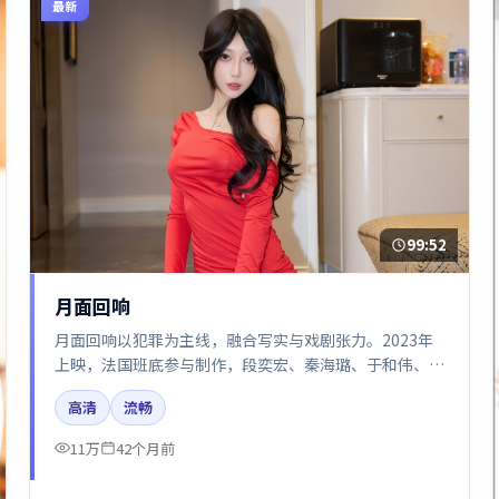
最新
99:52
月面回响
月面回响以犯罪为主线，融合写实与戏剧张力。2023年
上映，法国班底参与制作，段奕宏、秦海璐、于和伟、汤
唯、咏梅在片中呈现细腻表演，影像风格统一，配乐与剪
高清
流畅
辑强化了情绪曲线。
11万
42个月前