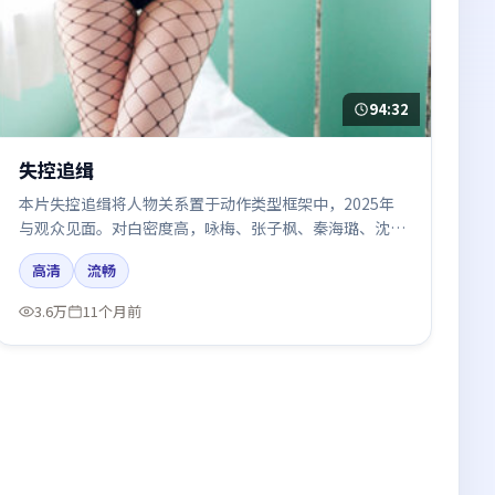
94:32
失控追缉
本片失控追缉将人物关系置于动作类型框架中，2025年
与观众见面。对白密度高，咏梅、张子枫、秦海璐、沈
腾、张译的台词节奏值得关注；整体气质偏泰国都市与冷
高清
流畅
色调摄影。
3.6万
11个月前