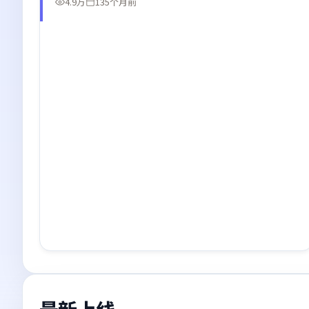
4.9万
135个月前
最新上线