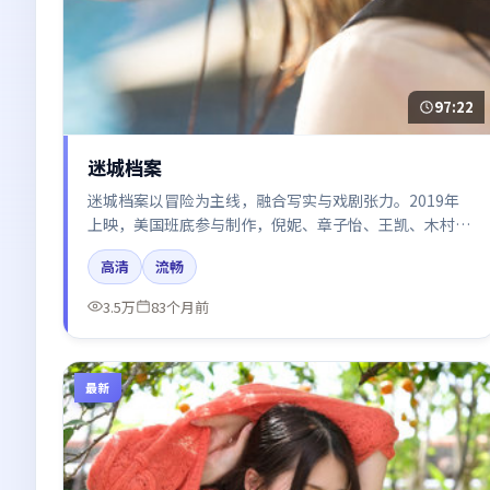
97:22
迷城档案
迷城档案以冒险为主线，融合写实与戏剧张力。2019年
上映，美国班底参与制作，倪妮、章子怡、王凯、木村拓
哉在片中呈现细腻表演，影像风格统一，配乐与剪辑强化
高清
流畅
了情绪曲线。
3.5万
83个月前
最新