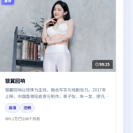
最新
99:25
银翼回响
银翼回响以惊悚为主线，融合写实与戏剧张力。2017年
上映，中国香港班底参与制作，章子怡、朱一龙、廖凡、
白宇、河正宇在片中呈现细腻表演，影像风格统一，配乐
高清
流畅
与剪辑强化了情绪曲线。
5.1万
108个月前