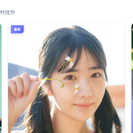
材佳作
最新