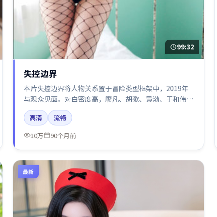
99:32
失控边界
本片失控边界将人物关系置于冒险类型框架中，2019年
与观众见面。对白密度高，廖凡、胡歌、黄渤、于和伟的
台词节奏值得关注；整体气质偏中国大陆都市与冷色调摄
高清
流畅
影。
10万
90个月前
最新