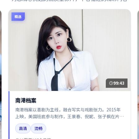
精选
99:43
南港档案
南港档案以喜剧为主线，融合写实与戏剧张力。2015年
上映，美国班底参与制作，王景春、倪妮、张子枫在片中
呈现细腻表演，影像风格统一，配乐与剪辑强化了情绪曲
高清
流畅
线。