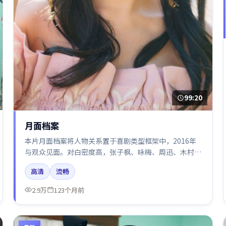
99:20
月面档案
本片月面档案将人物关系置于喜剧类型框架中，2016年
与观众见面。对白密度高，张子枫、咏梅、周迅、木村拓
哉、张译的台词节奏值得关注；整体气质偏泰国都市与冷
高清
流畅
色调摄影。
2.9万
123个月前