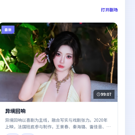
打开剧场
最新
99:07
异境回响
异境回响以喜剧为主线，融合写实与戏剧张力。2020年
上映，法国班底参与制作，王景春、秦海璐、雷佳音、朱
一龙在片中呈现细腻表演，影像风格统一，配乐与剪辑强