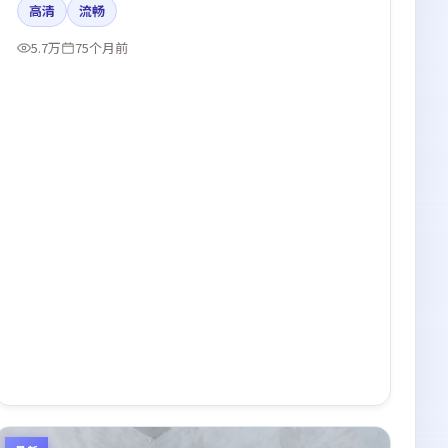
高清
流畅
化了情绪曲线。
5.7万
75个月前