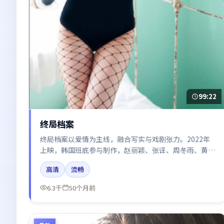
99:22
终局档案
终局档案以爱情为主线，融合写实与戏剧张力。2022年
上映，韩国班底参与制作，赵丽颖、张译、周冬雨、黄
渤、王景春在片中呈现细腻表演，影像风格统一，配乐与
高清
流畅
剪辑强化了情绪曲线。
6.3千
50个月前