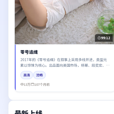
99:12
零号追缉
2017年的《零号追缉》在叙事上采用多线并进，类型元
素以惊悚为核心。出品面向英国市场，杨幂、段奕宏、赵
丽颖、汤唯所饰角色推动关键反转，结尾留白引发讨论。
高清
流畅
13万
107个月前
最新上线