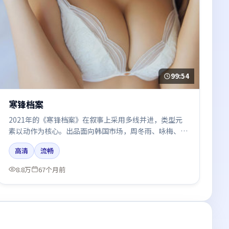
99:54
寒锋档案
2021年的《寒锋档案》在叙事上采用多线并进，类型元
素以动作为核心。出品面向韩国市场，周冬雨、咏梅、梁
朝伟、廖凡、倪妮所饰角色推动关键反转，结尾留白引发
高清
流畅
讨论。
8.8万
67个月前