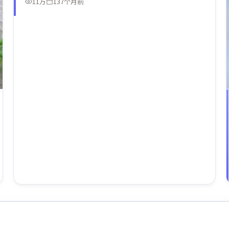
11万
137个月前