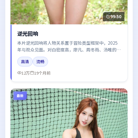
99:50
逆光回响
本片逆光回响将人物关系置于冒险类型框架中，2025
年与观众见面。对白密度高，廖凡、周冬雨、汤唯的台
词节奏值得关注；整体气质偏英国都市与冷色调摄影。
高清
流畅
12万
19个月前
最新