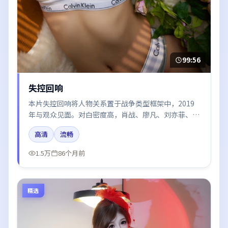
99:56
失控回响
本片失控回响将人物关系置于战争类型框架中，2019
年与观众见面。对白密度高，肖战、廖凡、刘亦菲、迪
丽热巴的台词节奏值得关注；整体气质偏泰国都市与冷
高清
流畅
色调摄影。
1.5万
86个月前
精选