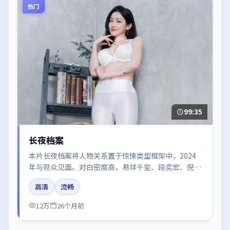
热门
99:35
长夜档案
本片长夜档案将人物关系置于惊悚类型框架中，2024
年与观众见面。对白密度高，易烊千玺、段奕宏、倪妮
的台词节奏值得关注；整体气质偏韩国都市与冷色调摄
高清
流畅
影。
12万
26个月前