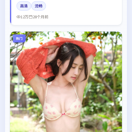
卓、刘亦菲、倪妮、杨幂所饰角色推动关键反转，结尾
高清
流畅
留白引发讨论。
12万
28个月前
热门