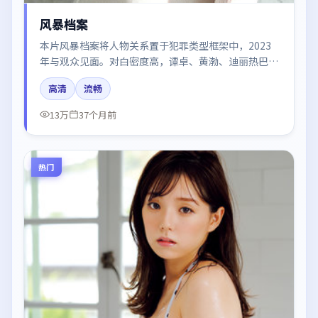
风暴档案
本片风暴档案将人物关系置于犯罪类型框架中，2023
年与观众见面。对白密度高，谭卓、黄渤、迪丽热巴、
张子枫、王景春的台词节奏值得关注；整体气质偏美国
高清
流畅
都市与冷色调摄影。
13万
37个月前
热门