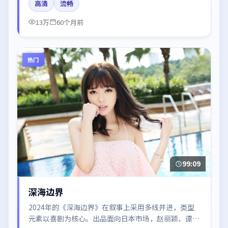
高清
流畅
冷色调摄影。
13万
60个月前
热门
99:09
深海边界
2024年的《深海边界》在叙事上采用多线并进，类型
元素以喜剧为核心。出品面向日本市场，赵丽颖、谭