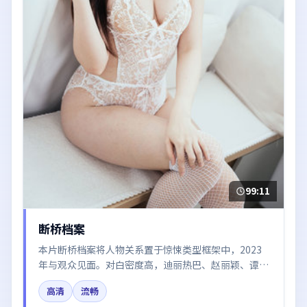
99:11
断桥档案
本片断桥档案将人物关系置于惊悚类型框架中，2023
年与观众见面。对白密度高，迪丽热巴、赵丽颖、谭卓
的台词节奏值得关注；整体气质偏中国大陆都市与冷色
高清
流畅
调摄影。