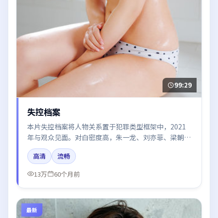
99:29
失控档案
本片失控档案将人物关系置于犯罪类型框架中，2021
年与观众见面。对白密度高，朱一龙、刘亦菲、梁朝
伟、胡歌的台词节奏值得关注；整体气质偏法国都市与
高清
流畅
冷色调摄影。
13万
60个月前
最新