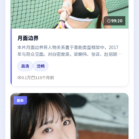
99:20
月面边界
本片月面边界将人物关系置于喜剧类型框架中，2017
年与观众见面。对白密度高，梁朝伟、张译、赵丽颖、
王景春的台词节奏值得关注；整体气质偏泰国都市与冷
高清
流畅
色调摄影。
3.1万
110个月前
最新