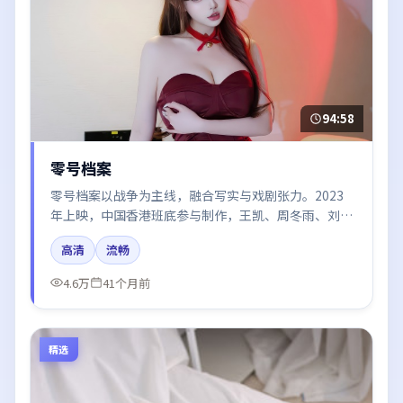
94:58
零号档案
零号档案以战争为主线，融合写实与戏剧张力。2023
年上映，中国香港班底参与制作，王凯、周冬雨、刘亦
菲、雷佳音在片中呈现细腻表演，影像风格统一，配乐
高清
流畅
与剪辑强化了情绪曲线。
4.6万
41个月前
精选