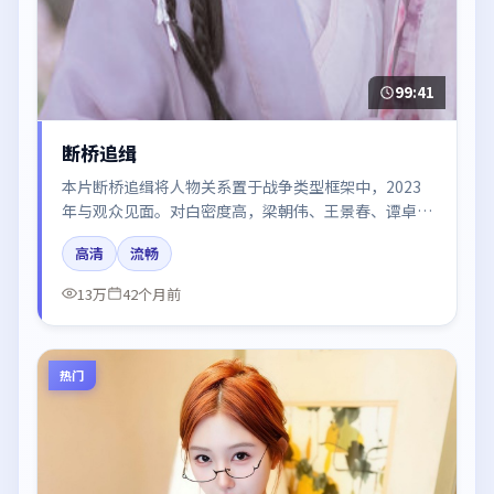
99:41
断桥追缉
本片断桥追缉将人物关系置于战争类型框架中，2023
年与观众见面。对白密度高，梁朝伟、王景春、谭卓的
台词节奏值得关注；整体气质偏英国都市与冷色调摄
高清
流畅
影。
13万
42个月前
热门