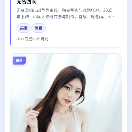
无名回响
无名回响以战争为主线，融合写实与戏剧张力。2025
年上映，中国大陆班底参与制作，肖战、周冬雨、木村
拓哉在片中呈现细腻表演，影像风格统一，配乐与剪辑
高清
流畅
强化了情绪曲线。
11万
15个月前
最新