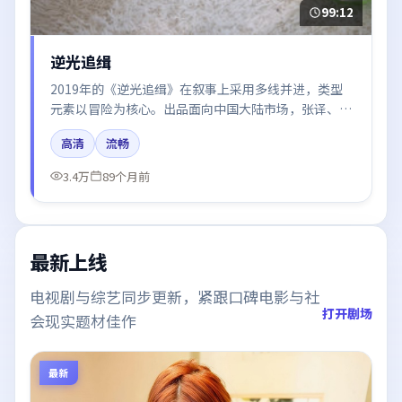
99:12
逆光追缉
2019年的《逆光追缉》在叙事上采用多线并进，类型
元素以冒险为核心。出品面向中国大陆市场，张译、王
景春、梁朝伟、章子怡、倪妮所饰角色推动关键反转，
高清
流畅
结尾留白引发讨论。
3.4万
89个月前
最新上线
电视剧与综艺同步更新，紧跟口碑电影与社
打开剧场
会现实题材佳作
最新