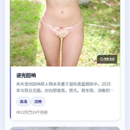
99:50
逆光回响
本片逆光回响将人物关系置于冒险类型框架中，2025
年与观众见面。对白密度高，廖凡、周冬雨、汤唯的台
词节奏值得关注；整体气质偏英国都市与冷色调摄影。
高清
流畅
12万
19个月前