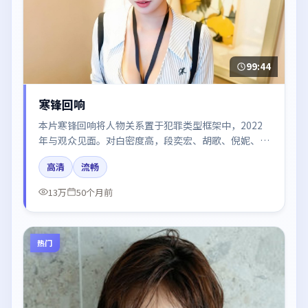
99:44
寒锋回响
本片寒锋回响将人物关系置于犯罪类型框架中，2022
年与观众见面。对白密度高，段奕宏、胡歌、倪妮、易
烊千玺、河正宇的台词节奏值得关注；整体气质偏美国
高清
流畅
都市与冷色调摄影。
13万
50个月前
热门