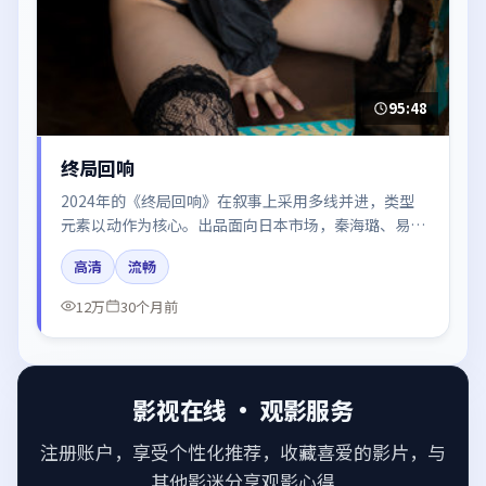
95:48
终局回响
2024年的《终局回响》在叙事上采用多线并进，类型
元素以动作为核心。出品面向日本市场，秦海璐、易烊
千玺、谭卓所饰角色推动关键反转，结尾留白引发讨
高清
流畅
论。
12万
30个月前
影视在线 · 观影服务
注册账户，享受个性化推荐，收藏喜爱的影片，与
其他影迷分享观影心得