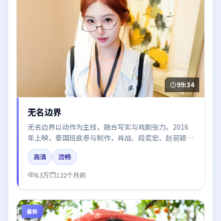
99:34
无名边界
无名边界以动作为主线，融合写实与戏剧张力。2016
年上映，泰国班底参与制作，肖战、段奕宏、赵丽颖在
片中呈现细腻表演，影像风格统一，配乐与剪辑强化了
高清
流畅
情绪曲线。
8.3万
122个月前
最新