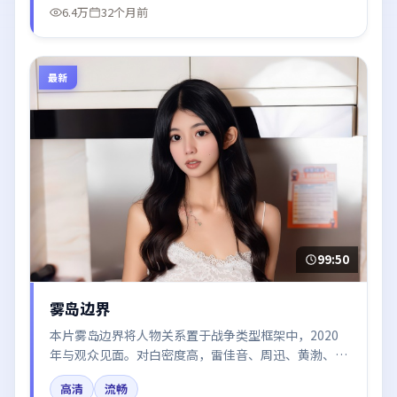
6.4万
32个月前
最新
99:50
雾岛边界
本片雾岛边界将人物关系置于战争类型框架中，2020
年与观众见面。对白密度高，雷佳音、周迅、黄渤、易
烊千玺的台词节奏值得关注；整体气质偏韩国都市与冷
高清
流畅
色调摄影。